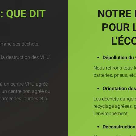
: QUE DIT
NOTRE 
POUR 
L’ÉC
comme des déchets.
 la destruction des VHU.
Dépollution du 
Nous retirons tous l
batteries, pneus, et
 à un centre VHU agréé,
Orientation de
 un centre non agréé ou
des amendes lourdes et à
Les déchets dangereu
recyclage agréées, 
l'environnement.
Déconstruction