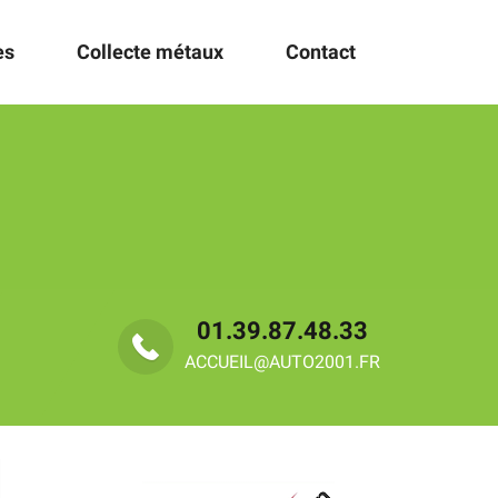
es
Collecte métaux
Contact
01.39.87.48.33
ACCUEIL@AUTO2001.FR