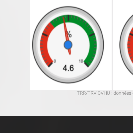
TRR/TRV CVHU : données ce