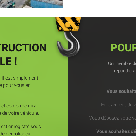
TRUCTION
POU
LE !
Un membre de 
répondre à 
u il est simplement
e pour vous en
Vous souhaite
Enlèvement de vot
e et conforme aux
 de votre véhicule.
Vous déposez votre véh
t est enregistré sous
Vous souhaitez dé
 de démolisseur.