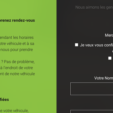
Nous aimons les gens
 prenez rendez-vous
Merc
endant les horaires
tre véhicule et à sa
Je veux vous confi
z-nous pour prendre
t ? Pas de problème,
 l'endroit de votre
nt de notre véhicule
Votre No
fiées
e votre véhicule,