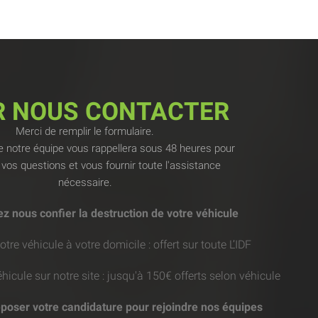
R NOUS CONTACTER
Merci de remplir le formulaire.
notre équipe vous rappellera sous 48 heures pour
vos questions et vous fournir toute l'assistance
nécessaire.
z nous confier la destruction de votre véhicule
re véhicule à votre domicile : offert sur toute L’IDF
icule sur notre site : jusqu'à 150€ offerts selon véhicule
poser votre candidature pour rejoindre nos équipes