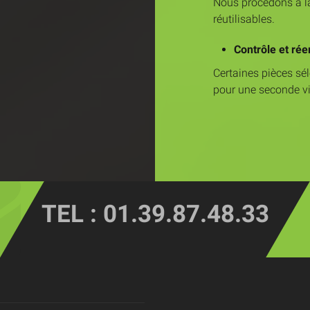
Nous procédons à la
réutilisables.
Contrôle et ré
Certaines pièces sél
pour une seconde vi
TEL : 01.39.87.48.33