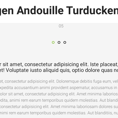
en Andouille Turducken
it amet, consectetur adipisicing elit. Iste placeat, 
t! Voluptate iusto aliquid quis, optio dolore quas n
, consectetur adipisicing elit. Doloremque debitis fuga eum, velit
expedita accusantium animi provident aspernatur, accusamus in n
lor sit amet, consectetur adipisicing elit. Amet minima laborios
ita, animi rem earum temporibus quidem molestias. Aut blandi
consectetur adipisicing elit. Amet minima laboriosam dolores s
animi rem earum temporibus quidem molestias. Aut blanditiis, 