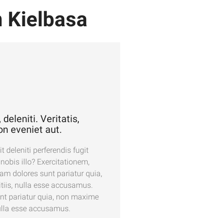
 Kielbasa
deleniti. Veritatis,
on eveniet aut.
 deleniti perferendis fugit
obis illo? Exercitationem,
am dolores sunt pariatur quia,
tiis, nulla esse accusamus.
unt pariatur quia, non maxime
nulla esse accusamus.