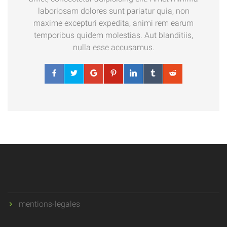
laboriosam dolores sunt pariatur quia, non
maxime excepturi expedita, animi rem earum
temporibus quidem molestias. Aut blanditiis,
nulla esse accusamus.
mentions-legales