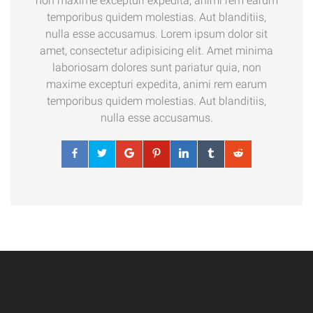
non maxime excepturi expedita, animi rem earum
temporibus quidem molestias. Aut blanditiis,
nulla esse accusamus. Lorem ipsum dolor sit
amet, consectetur adipisicing elit. Amet minima
laboriosam dolores sunt pariatur quia, non
maxime excepturi expedita, animi rem earum
temporibus quidem molestias. Aut blanditiis,
nulla esse accusamus.